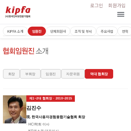
로그인
회원가입
KIPFA 소개
임원진
단체회원사
조직 및 부서
주요사업
연혁
회장
부회장
임원진
자문위원
역대 협회장
제1~2대 협회장 · 2010~2015
김진수
現. 한국사용자경험융합기술협회 회장
· HCI학회 이사