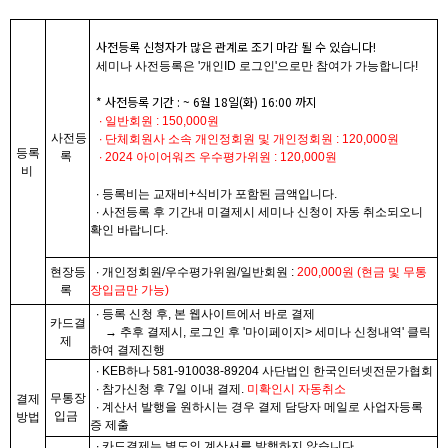
사전등록 신청자가 많은 관계로 조기 마감 될 수 있습니다!
세미나 사전등록은 '개인ID 로그인'으로만 참여가 가능합니다!
* 사전등록 기간 : ~ 6월 18일(화) 16:00 까지
​
∙ 일반회원 : 150,000원
​사전등
​ ∙ ​단체회원사 소속 개인정회원 및 개인정회원 : 120,000원
등록
록
​ ∙ 2024 아이어워즈 우수평가위원​ : 120,000원
비
​
∙ 등록비는
교재비+식비
가 포함된 금액입니다.
​
∙ 사전등록 후 기간내 미결제시 세미나 신청이 자동 취소되오니
확인 바랍니다.
현장등
​
∙ 개인​​정회원/우수평가위원/일반회원 :
200,000원 (현금 및 무통
록
장입금만 가능)
​
∙ ​
​등록 신청 후, 본 웹사이트에서 바로 결제
카드결
→ 추후 결제시, 로그인 후 '마이페이지> 세미나 신청내역' 클릭
제
하여 결제진행​
​
∙ ​
​​KEB하나 581-910038-89204 사단법인 한국인터넷전문가협회
​
∙ ​
​​참가신청 후
7일 이내 결제.
미확인시 자동취소
무통장
결제
​
∙ ​
​​계산서 발행을 원하시는 경우
결제 담당자 메일
로
사업자등록
입금
방법
증
제출
​
∙ ​카드결제는 별도의 계산서를 발행하지 않습니다.