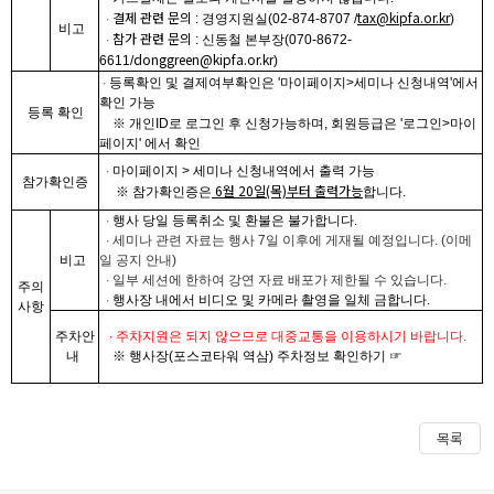
결제 관련 문의
tax
@kipfa.or.kr
​
∙ ​
: 경영지원실(02-874-8707 /
)
비고 ​
참가 관련 문의
​
∙
: 신동철 본부장(
070-8672-
donggreen@kipfa.or.kr
6611/
)
∙
​
​등록확인 및 결제여부확인은 '마이페이지>세미나 신청내역'에서
확인 가능​​
등록 확인
※ 개인ID로 로그인 후 신청가능하며, 회원등급은 '로그인>마이
페이지' 에서 확인
​
∙
​
​​​마이페이지 > 세미나 신청내역에서 출력 가능
참가확인증
6월 20일(목)부터 출력가능
※ 참가확인증은
합니다.​​
​
∙
​
​행사 당일 등록취소 및 환불은 불가합니다.
​
∙
​
세미나 관련 자료는 행사 7일 이후에 게재될 예정입니다. (이메
비고
일 공지 안내)
​
∙
​
일부 세션에 한하여 강연 자료 배포가 제한될 수 있습니다.
주의
​
∙
​
행사장 내에서 비디오 및 카메라 촬영을 일체 금합니다.​
사항
주차안
∙
​
주차지원은 되지 않으므로 대중교통을 이용하시기 바랍니다.
내
※
행사장(포스코타워 역삼) 주차정보 확인하기 ☞
​ ​
목록