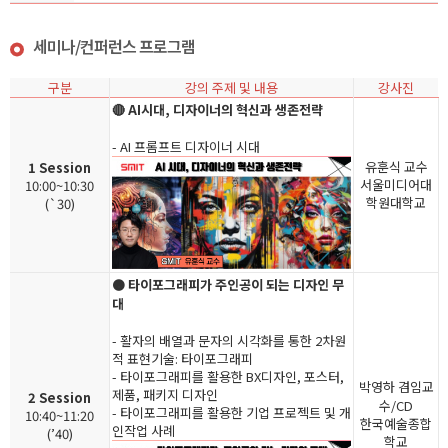
세미나/컨퍼런스 프로그램
구분
강의 주제 및 내용
강사진
🔴 AI시대, 디자이너의 혁신과 생존전략
- AI 프롬프트 디자이너 시대
유훈식 교수
1 Session
서울미디어대
10:00~10:30
학원대학교
(`30)
🟠 타이포그래피가 주인공이 되는 디자인 무
대
- 활자의 배열과 문자의 시각화를 통한 2차원
적 표현기술: 타이포그래피
- 타이포그래피를 활용한 BX디자인, 포스터,
박영하 겸임교
제품, 패키지 디자인
2 Session
수/CD
- 타이포그래피를 활용한 기업 프로젝트 및 개
10:40~11:20
한국예술종합
인작업 사례
(’40)
학교