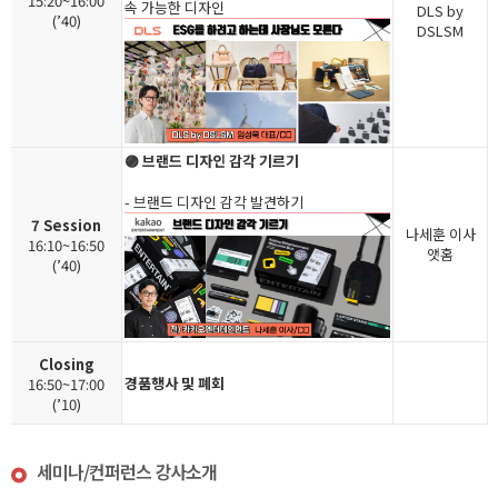
15:20~16:00
속 가능한 디자인
DLS by
(’40)
DSLSM
🟣 브랜드 디자인 감각 기르기
- 브랜드 디자인 감각 발견하기
7 Session
나세훈 이사
16:10~16:50
앳홈
(’40)
Closing
경품행사 및 폐회
16:50~17:00
(’10)
세미나/컨퍼런스 강사소개