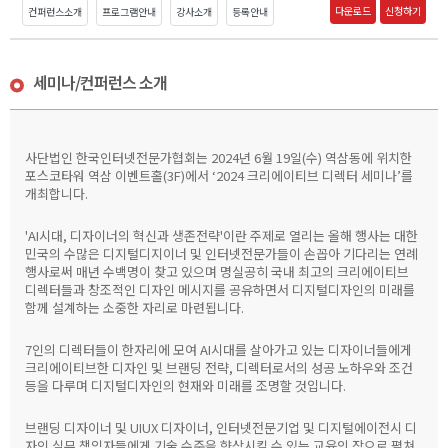
다운로드
신청하기
컨퍼런스소개
프로그램안내
강사소개
등록안내
세미나/컨퍼런스 소개
사단법인 한국인터넷전문가협회는 2024년 6월 19일(수) 역삼동에 위치한
포스코타워 역삼 이벤트홀(3F)에서 ‘2024 크리에이티브 디렉터 세미나’를
개최합니다.
'AI시대, 디자이너의 혁신과 생존전략'이란 주제로 열리는 올해 행사는 대한
민국의 수많은 디지털디지이너 및 인터넷전문가들이 손꼽아 기다리는 연례
행사로써 매년 수백명이 찾고 있으며 명실공히 국내 최고의 크리에이티브
디렉터들과 창조적인 디자인 메시지를 공유하면서 디지털디자인의 미래를
함께 설계하는 소중한 자리로 마련됩니다.
7인의 디렉터들이 한자리에 모여 AI시대를 살아가고 있는 디자이너들에게
크리에이티브한 디자인 및 브랜딩 전략, 디렉터로서의 성공 노하우와 조건
등을 다루며 디지털디자인의 현재와 미래를 조명할 것입니다.
브랜딩 디자이너 및 UIUX 디자이너, 인터넷전문기업 및 디지털에이전시 디
자인 실무 책임자들에게 기술 수준을 향상시킬 수 있는 교육의 장으로 펼쳐