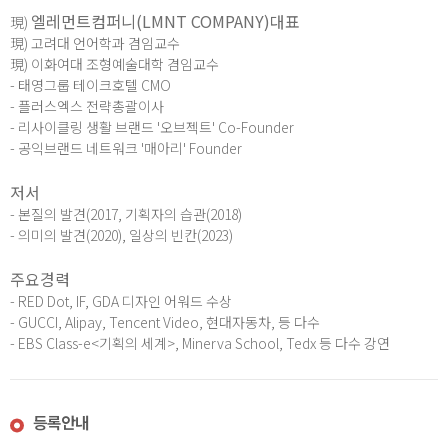
엘레먼트컴퍼니(LMNT COMPANY)대표
現)
現) 고려대 언어학과 겸임교수
現) 이화여대 조형예술대학 겸임교수
- 태영그룹 테이크호텔 CMO
- 플러스엑스 전략총괄이사
- 리사이클링 생활 브랜드 '오브젝트' Co-Founder
- 공익브랜드 네트워크 '매아리' Founder
저서
- 본질의 발견(2017, 기획자의 습관(2018)
- 의미의 발견(2020), 일상의 빈칸(2023)
주요경력
- RED Dot, IF, GDA 디자인 어워드 수상
- GUCCI, Alipay, Tencent Video, 현대자동차, 등 다수
- EBS Class-e<기획의 세계>, Minerva School, Tedx 등 다수 강연
등록안내