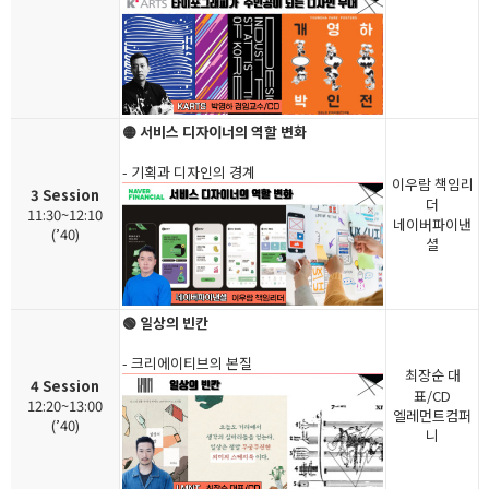
🟡 서비스 디자이너의 역할 변화
- 기획과 디자인의 경계
이우람 책임리
3 Session
더
11:30~12:10
네이버파이낸
(’40)
셜
🟢 일상의 빈칸
- 크리에이티브의 본질
최장순 대
4 Session
표/CD
12:20~13:00
엘레먼트컴퍼
(’40)
니