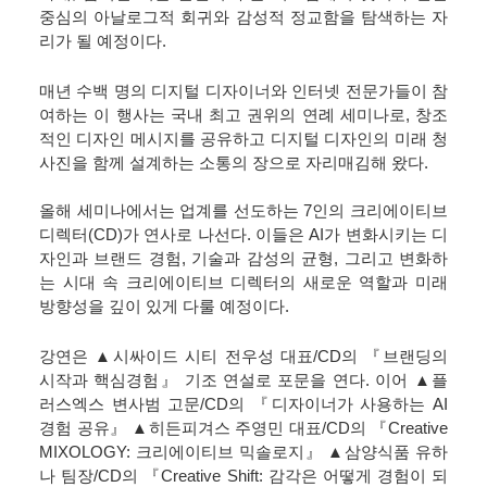
중심의 아날로그적 회귀와 감성적 정교함을 탐색하는 자
리가 될 예정이다.
매년 수백 명의 디지털 디자이너와 인터넷 전문가들이 참
여하는 이 행사는 국내 최고 권위의 연례 세미나로, 창조
적인 디자인 메시지를 공유하고 디지털 디자인의 미래 청
사진을 함께 설계하는 소통의 장으로 자리매김해 왔다.
올해 세미나에서는 업계를 선도하는 7인의 크리에이티브
디렉터(CD)가 연사로 나선다. 이들은 AI가 변화시키는 디
자인과 브랜드 경험, 기술과 감성의 균형, 그리고 변화하
는 시대 속 크리에이티브 디렉터의 새로운 역할과 미래
방향성을 깊이 있게 다룰 예정이다.
강연은 ▲시싸이드 시티 전우성 대표/CD의 『브랜딩의
시작과 핵심경험』 기조 연설로 포문을 연다. 이어 ▲플
러스엑스 변사범 고문/CD의 『디자이너가 사용하는 AI
경험 공유』 ▲히든피겨스 주영민 대표/CD의 『Creative
MIXOLOGY: 크리에이티브 믹솔로지』 ▲삼양식품 유하
나 팀장/CD의 『Creative Shift: 감각은 어떻게 경험이 되