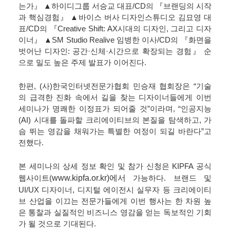
는가』 ▲하이디그룹 서승교 대표/CD의 『브랜딩의 시작
과 핵심경험』 ▲바이스 버사 디자인스튜디오 김묘영 대
표/CD의 『Creative Shift: AX시대의 디자인, 그리고 디자
이너』 ▲SM Studio Realive 임병한 이사/CD의 『화면을
벗어난 디자인: 공간·신체·시간으로 확장되는 경험』 순
으로 밀도 높은 주제 발표가 이어진다.
한편, (사)한국인터넷전문가협회 민승재 협회장은 “기술
의 급격한 진화 속에서 길을 찾는 디자이너들에게 이번
세미나가 명쾌한 이정표가 되어줄 것”이라며, “인공지능
(AI) 시대를 돌파할 크리에이티브의 본질을 탐색하고, 가
슴 뛰는 영감을 채워가는 특별한 여정이 되길 바란다”고
전했다.
본 세미나의 상세 정보 확인 및 참가 신청은 KIPFA 공식
www.kipfa.or.kr)에서
웹사이트(
가능하다. 브랜드 및
UI/UX 디자이너, 디지털 에이전시 실무자 등 크리에이티
브 산업을 이끄는 전문가들에게 이번 행사는 한 차원 높
은 통찰과 실질적인 비즈니스 영감을 얻는 독보적인 기회
가 될 것으로 기대된다.